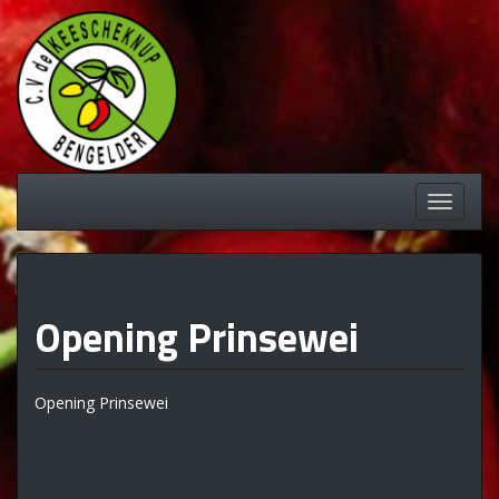
Spring
naar
inhoud
Schakel
navigati
Opening Prinsewei
Opening Prinsewei