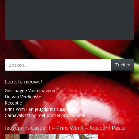
Zoeken
Zoeken
naar:
Laatste nieuws!
Gesjlaagde Vasteloavend
Lid van Verdienste
Receptie
Prins Wim I en jeugdprins Casper I
Carnavalszitting met prinsenproclamatie
Jeugdprins Casper I – Prins Wim I – Adjudant Pascal