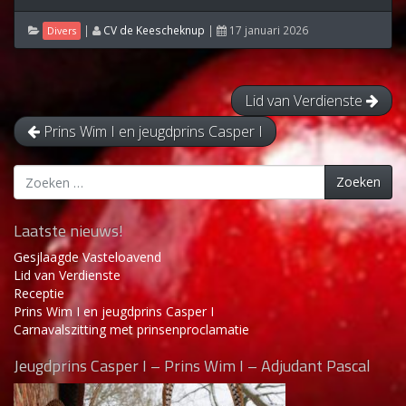
|
CV de Keescheknup
|
17 januari 2026
Divers
Lid van Verdienste
Prins Wim I en jeugdprins Casper I
Zoeken
Zoeken
naar:
Laatste nieuws!
Gesjlaagde Vasteloavend
Lid van Verdienste
Receptie
Prins Wim I en jeugdprins Casper I
Carnavalszitting met prinsenproclamatie
Jeugdprins Casper I – Prins Wim I – Adjudant Pascal