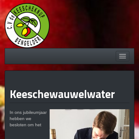
Spring
naar
inhoud
Schakel
navigati
Keeschewauwelwater
In ons jubileumjaar
hebben we
besloten om het