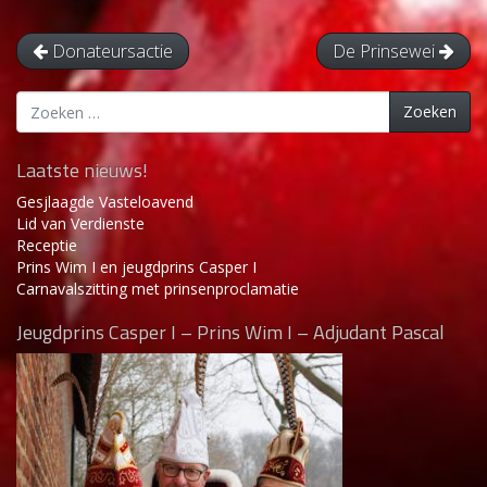
Donateursactie
De Prinsewei
Zoeken
Zoeken
naar:
Laatste nieuws!
Gesjlaagde Vasteloavend
Lid van Verdienste
Receptie
Prins Wim I en jeugdprins Casper I
Carnavalszitting met prinsenproclamatie
Jeugdprins Casper I – Prins Wim I – Adjudant Pascal