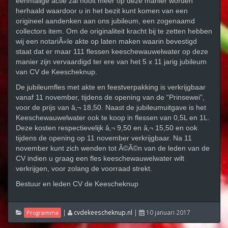
eenmalige actie zal nooit meer op deze manier worden
herhaald waardoor u in het bezit kunt komen van een
origineel aandenken aan ons jubileum, een zogenaamd
collectors item. Om de originaliteit kracht bij te zetten hebben
wij een notariÃ«le akte op laten maken waarin bevestigd
staat dat er maar 111 flessen keeschewauwelwater op deze
manier zijn vervaardigd ter ere van het 5 x 11 jarig jubileum
van CV de Keescheknup.
De jubileumfles met akte en feestverpakking is verkrijgbaar
vanaf 11 november, tijdens de opening van de “Prinsewei”,
voor de prijs van â‚¬ 18,50. Naast de jubileumuitgave is het
Keeschewauwelwater ook te koop in flessen van 0,5L en 1L.
Deze kosten respectievelijk â‚¬ 9,50 en â‚¬ 15,50 en ook
tijdens de opening op 11 november verkrijgbaar. Na 11
november kunt zich wenden tot Ã©Ã©n van de leden van de
CV indien u graag een fles keeschewauwelwater wilt
verkrijgen, voor zolang de voorraad strekt.
Bestuur en leden CV de Keescheknup
|
cvdekeescheknup.nl
|
10 januari 2017
Programma