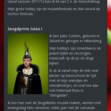
Vanaf seizoen 2011/12 ben ik lid van C.V. de Keescheknup.
Mijn grote hobby zijn de muziekfestivals en dan vooral de
techno festivals.
Jeugdprins Jules I
Ik ben Jules Custers, geboren in
Sittard en getogen in Hillensberg.
Mijn hobby’s zijn streetdance en
paard rijden en verzorgen,
minecraft op de pc en vlogs
kijken.
Ik zit al vanaf mijn 4e met veel
plezier op basisschool de Spil
met al mijn vriendjes en
vriendinnetjes, en voel me dan
ook helemaal thuis in
“Bèngelder”.
Ik kon hier met de Bingelbloks muziek maken, winnen met
koningsdag fiets versieren, ieder jaar met de carnavals