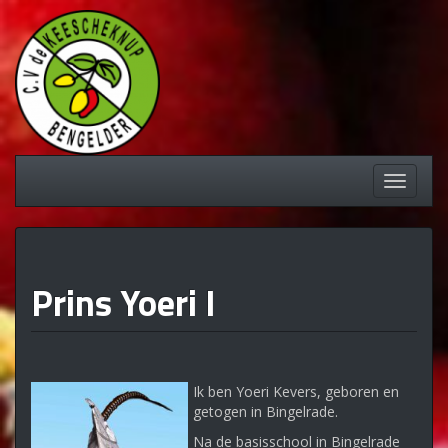
Spring
naar
inhoud
Schakel
navigati
Prins Yoeri I
Ik ben Yoeri Kevers, geboren en
getogen in Bingelrade.
Na de basisschool in Bingelrade