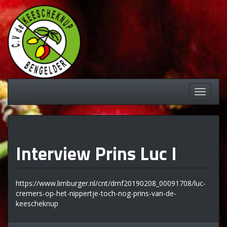
Spring
naar
inhoud
Schakel
navigati
Interview Prins Luc I
https://www.limburger.nl/cnt/dmf20190208_00091708/luc-
cremers-op-het-nippertje-toch-nog-prins-van-de-
keescheknup