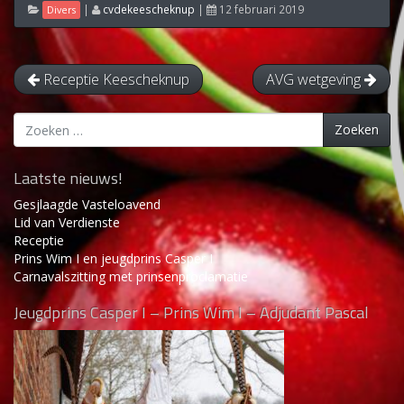
|
cvdekeescheknup
|
12 februari 2019
Divers
Receptie Keescheknup
AVG wetgeving
Zoeken
Zoeken
naar:
Laatste nieuws!
Gesjlaagde Vasteloavend
Lid van Verdienste
Receptie
Prins Wim I en jeugdprins Casper I
Carnavalszitting met prinsenproclamatie
Jeugdprins Casper I – Prins Wim I – Adjudant Pascal