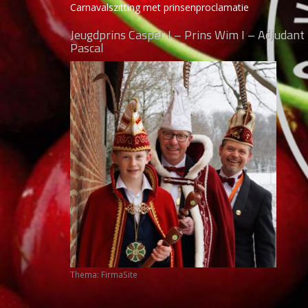
Carnavalszitting met prinsenproclamatie
Jeugdprins Casper I – Prins Wim I – Adjudant
Pascal
Thema:
FirmaSite