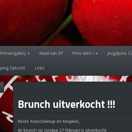
Prinsengalerij
Raad van Elf
Prins Wim I
Jeugdprins C
ijving Optocht
Links
n
Brunch uitverkocht !!!
Beste Keescheknup en Knupkes,
de brunch op zondag 27 februari is uitverkocht.