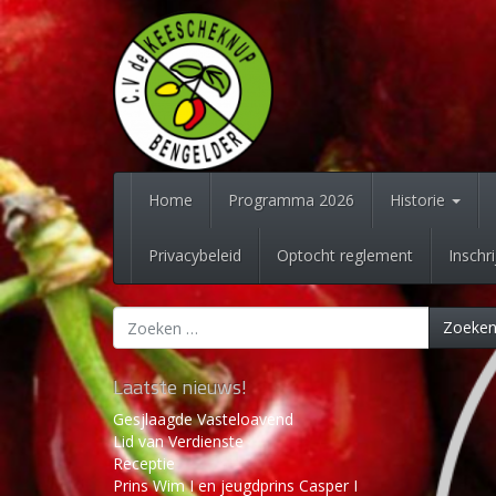
Spring
naar
inhoud
Home
Programma 2026
Historie
Privacybeleid
Optocht reglement
Inschr
Zoeken
Zoeke
naar:
Laatste nieuws!
Gesjlaagde Vasteloavend
Lid van Verdienste
Receptie
Prins Wim I en jeugdprins Casper I