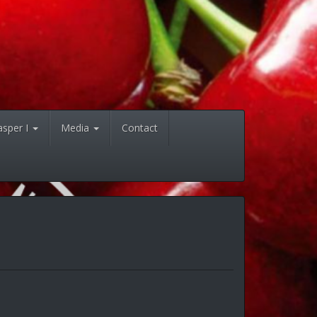
asper I
Media
Contact