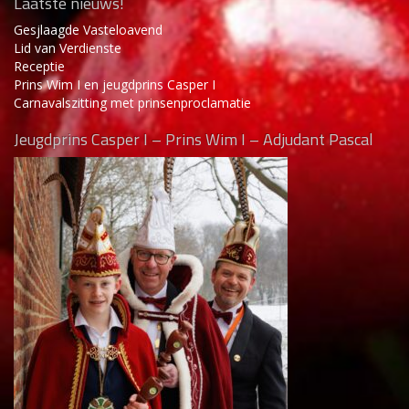
Laatste nieuws!
Gesjlaagde Vasteloavend
Lid van Verdienste
Receptie
Prins Wim I en jeugdprins Casper I
Carnavalszitting met prinsenproclamatie
Jeugdprins Casper I – Prins Wim I – Adjudant Pascal